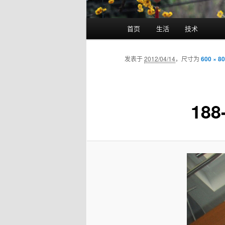
主菜单
首页
生活
技术
跳至主内容区域
跳至副内容区域
发表于
2012/04/14
，尺寸为
600 × 8
188