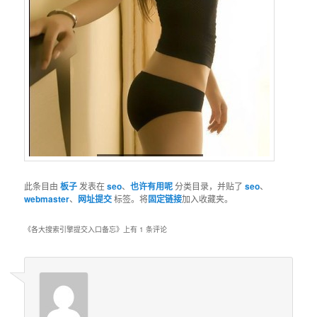
此条目由
板子
发表在
seo
、
也许有用呢
分类目录，并贴了
seo
、
webmaster
、
网址提交
标签。将
固定链接
加入收藏夹。
《
各大搜索引擎提交入口备忘
》上有 1 条评论