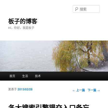
搜
索
板子的博客
Hi，你好，我是板子
主菜单
首页
生活
技术
跳至主内容区域
跳至副内容区域
发表于
2013/02/28
文章导航
←
上一篇
下一篇
→
各大搜索引擎提交入口备忘