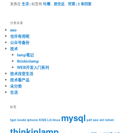
发表在
生活
|
标签有
吐槽
、
居住证
、
死锁
|
2
条回复
分类目录
seo
也许有用呢
公众号备份
技术
lamp笔记
thinkinlamp
WEB开发入门系列
技术改变生活
技术看产品
未分类
生活
标签
mysql
fget
inode
iphone
KISS
LG
linux
pdf
seo
siri
telnet
thinkinlamp