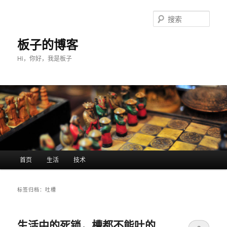
搜
索
板子的博客
Hi，你好，我是板子
主菜单
首页
生活
技术
跳至主内容区域
跳至副内容区域
标签归档：
吐槽
生活中的死锁，槽都不能吐的