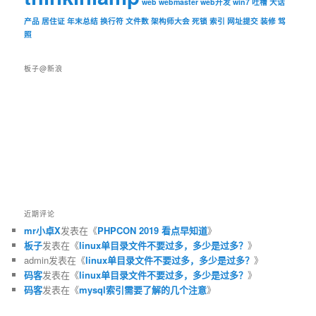
web
webmaster
web开发
win7
吐槽
大话
产品
居住证
年末总结
换行符
文件数
架构师大会
死锁
索引
网址提交
装修
驾
照
板子@新浪
近期评论
mr小卓X
发表在《
PHPCON 2019 看点早知道
》
板子
发表在《
linux单目录文件不要过多，多少是过多？
》
admin
发表在《
linux单目录文件不要过多，多少是过多？
》
码客
发表在《
linux单目录文件不要过多，多少是过多？
》
码客
发表在《
mysql索引需要了解的几个注意
》