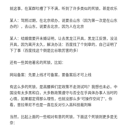
就这事，在某群吐槽了下不满，听到了许多类似的死锁，甚是欢乐
某人：驾照过期，在北京续办，说要去山东（因为第一次是在山东
办的），去山东，说要去北京，因为人在北京
某人：结婚需要开未婚证明，让去黑龙江开具，黑龙江反馈，没法
开具，因为离开太久，解决办法：百度找了个刻章的，自己证明了
下了事（百度找这个倒是比谷歌厉害的多）
还有一些其他著名的死锁，比如：
网站备案：先要上线才可备案，要备案后才可上线
有这么多的死锁，是高腰裤们定政策不走测试吗？我想也未必，中
国没有太多黑和白，大多数政策遵守与否全在乎具体办事人当时的
心情，如果都定得那么理性，也就没那么多“可操作空间了”，你
看，普拉蒂尼不也是一直在反对引入高科技裁判嘛
当然，比起上面的一些相对有意的死锁，下面这个死锁则更多是无
奈：