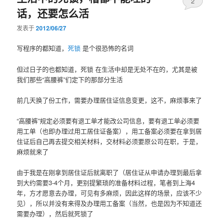
2
话，还要怎么活
发表于
2012/06/27
写程序的都知道，
死锁
是个很恐怖的名词
但过日子的也都知道，死锁 在生活中却是无处不在的，尤其是被
我们那些“高腰裤”们定下的那部分生活
前几天换了份工作，需要办理居住证信息变更，这不，麻烦事来了
“高腰裤”规定必须要有退工单才能改公司信息，要有退工单必须要
用工单（也即办理过用工居住证备案），用工备案必须要在拿到居
住证后自己再去提交相关材料，交材料必须要原公司在职，于是，
麻烦就来了
由于我是在刚拿到居住证后就离职了（居住证从申请办理到最后拿
到大约需要3-4个月，更别提繁琐的准备材料过程，笔者到上海4
年，方才愿意去办理，可见有多麻烦，因此这样的场景，应该不少
见），所以并没有来得及办理用工备案（当然，也是因为不知道还
需要办理），然后就死锁了