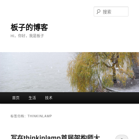
搜
索
板子的博客
Hi，你好，我是板子
主菜单
首页
生活
技术
跳至主内容区域
跳至副内容区域
标签归档：
THINKINLAMP
写在thinkinlamp首届架构师大