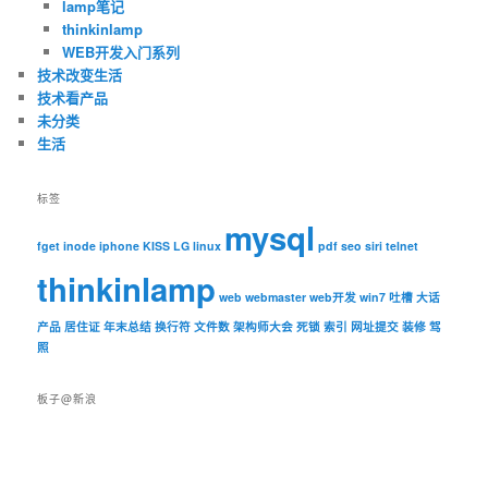
lamp笔记
thinkinlamp
WEB开发入门系列
技术改变生活
技术看产品
未分类
生活
标签
mysql
fget
inode
iphone
KISS
LG
linux
pdf
seo
siri
telnet
thinkinlamp
web
webmaster
web开发
win7
吐槽
大话
产品
居住证
年末总结
换行符
文件数
架构师大会
死锁
索引
网址提交
装修
驾
照
板子@新浪