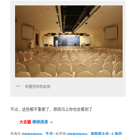
布置完毕的会场
不过，这些都不重要了，原因马上你也会看到了
大会篇
继续阅读
→
发表在
thinkinlamp
、
生活
|
标签有
thinkinlamp
、
架构师大会
|
5
条回